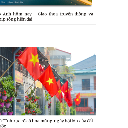
oa truyền thống và
hịp sống hiện đại
à Tĩnh rực rỡ cờ hoa mừng ngày hội lớn của đất
ước