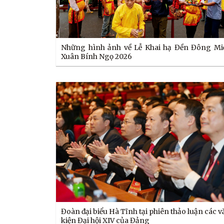
Những hình ảnh về Lễ Khai hạ Đền Đông Mi
Xuân Bính Ngọ 2026
Đoàn đại biểu Hà Tĩnh tại phiên thảo luận các 
kiện Đại hội XIV của Đảng