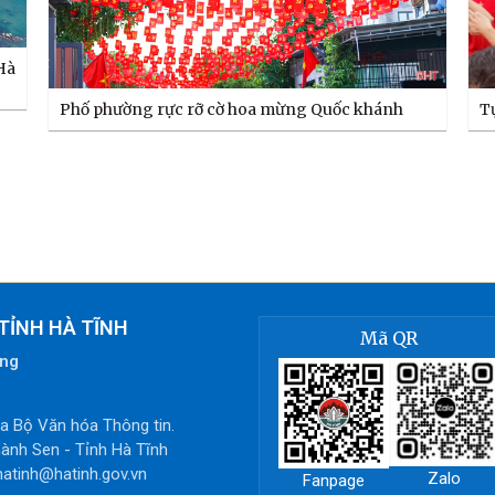
Hà
Phố phường rực rỡ cờ hoa mừng Quốc khánh
T
TỈNH HÀ TĨNH
Mã QR
òng
 Bộ Văn hóa Thông tin.
ành Sen - Tỉnh Hà Tĩnh
hatinh@hatinh.gov.vn
Zalo
Fanpage