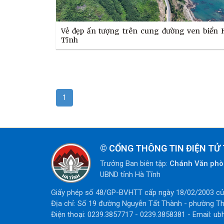
Vẻ đẹp ấn tượng trên cung đường ven biển 
Tĩnh
1
©
CỔNG THÔNG TIN ĐIỆN TỬ 
Trưởng Ban biên tập:
Chánh Văn ph
UBND tỉnh Hà Tĩnh
Giấy phép số 48/GP-BVHTT cấp ngày 18/02/2003 của
Địa chỉ: Số 19 đường Nguyễn Tất Thành - phường Th
Điện thoại: 0239.3857717 - 0239.3858381 - Email: ub