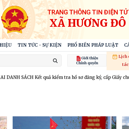
TRANG THÔNG TIN ĐIỆN TỬ
XÃ HƯƠNG ĐÔ
THIỆU
TIN TỨC - SỰ KIỆN
PHỔ BIẾN PHÁP LUẬT
C
Lịch
Giới thiệu
Chính quyền
tác
t quả kiểm tra hồ sơ đăng ký, cấp Giấy chứng nhận QSD đấ