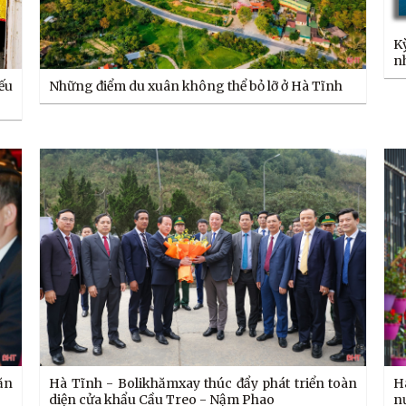
Kỳ Anh hôm nay - Giao th
n
Những điểm du xuân không thể bỏ lỡ ở Hà Tĩnh
ếu
văn
Hà Tĩnh - Bolikhămxay thúc đẩy phát triển toàn
H
diện cửa khẩu Cầu Treo - Nậm Phao
n