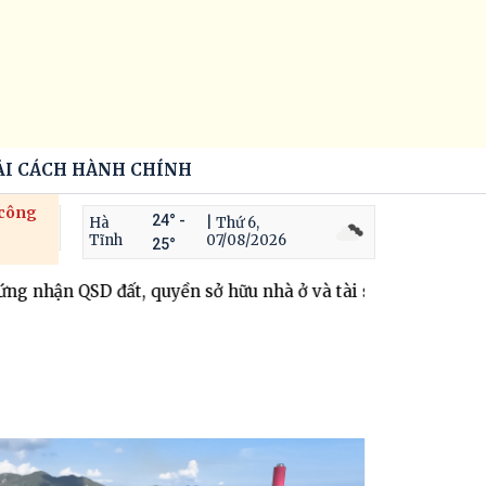
ẢI CÁCH HÀNH CHÍNH
 công
24° -
Hà
| Thứ 6,
Tĩnh
07/08/2026
25°
t, quyền sở hữu nhà ở và tài sản khác gắn liền với đất