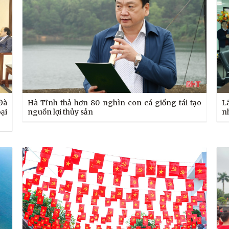
Đà
Hà Tĩnh thả hơn 80 nghìn con cá giống tái tạo
L
ại
nguồn lợi thủy sản
n