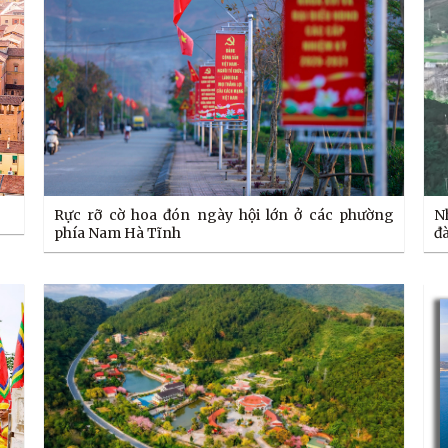
Rực rỡ cờ hoa đón ngày hội lớn ở các phường
N
phía Nam Hà Tĩnh
đ