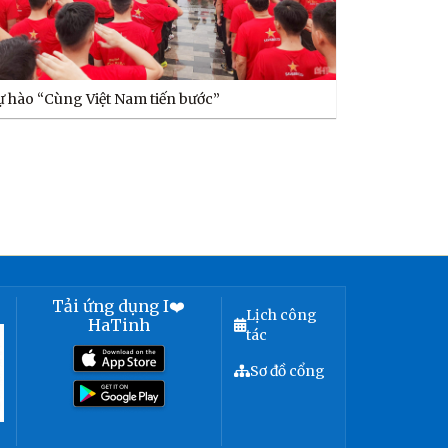
ự hào “Cùng Việt Nam tiến bước”
Tải ứng dụng I❤️
Lịch công
HaTinh
tác
Sơ đồ cổng